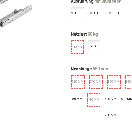
Ausführung
mit Blumotion
MIT BLUMOTION
MIT TIP-ON
MIT TIP-ON - BLUMOTION
Nutzlast
60 kg
60 KG
40 KG
Nennlänge
650 mm
250 MM
270 MM
300 MM
320
450 MM
500 MM
520 M
480 MM
750 MM