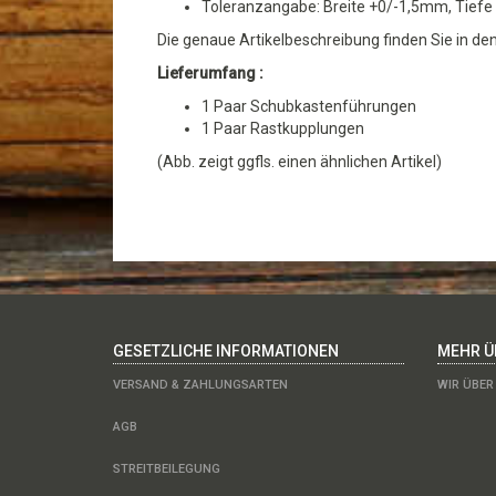
Toleranzangabe: Breite +0/-1,5mm, Tief
Die genaue Artikelbeschreibung finden Sie in den
Lieferumfang :
1 Paar Schubkastenführungen
1 Paar Rastkupplungen
(Abb. zeigt ggfls. einen ähnlichen Artikel)
GESETZLICHE INFORMATIONEN
MEHR ÜB
VERSAND & ZAHLUNGSARTEN
WIR ÜBER
AGB
STREITBEILEGUNG