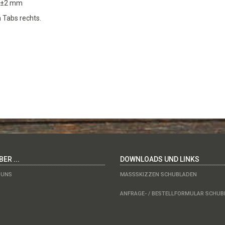
e ±2 mm
 Tabs rechts.
ER ...
DOWNLOADS UND LINKS
 UNS
MASSSKIZZEN SCHUBLADEN
ANFRAGE- / BESTELLFORMULAR SCHU