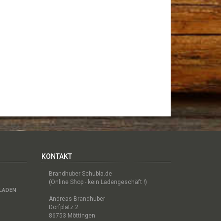
KONTAKT
Brandhuber Schubla.de
(Online Shop - kein Ladengeschäft !)
BLADEN
Andreas Brandhuber
Dorfplatz 2
86753 Möttingen