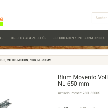
D
BESCHLÄGE & ZUBEHÖR
SCHUBLADEN KONFIGURATOR INFO
G, MIT BLUMOTION, 70KG, NL 650 MM
Blum Movento Voll
NL 650 mm
Artikelnummer:
766H6500S