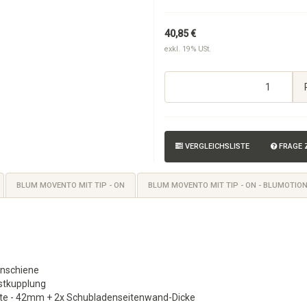
40,85 €
exkl. 19% USt.
VERGLEICHSLISTE
FRAGE
BLUM MOVENTO MIT TIP - ON
BLUM MOVENTO MIT TIP - ON - BLUMOTIO
enschiene
stkupplung
eite - 42mm + 2x Schubladenseitenwand-Dicke