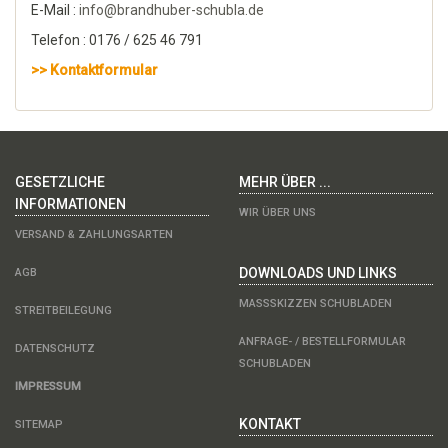
E-Mail :
info@brandhuber-schubla.de
Telefon : 0176 / 625 46 791
>> Kontaktformular
GESETZLICHE
MEHR ÜBER ...
INFORMATIONEN
WIR ÜBER UNS
VERSAND & ZAHLUNGSARTEN
DOWNLOADS UND LINKS
AGB
MASSSKIZZEN SCHUBLADEN
STREITBEILEGUNG
ANFRAGE- / BESTELLFORMULAR
DATENSCHUTZ
SCHUBLADEN
IMPRESSUM
KONTAKT
SITEMAP