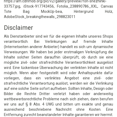
https://am.cdnmob.org/pic/v2/gallery/preview/fon-snezhinki-
33757.jpg, iStock-917743456, Fotolia_238890786_XXL, Canvas
Tote Bag MockUp-bea, Hintergrund Holz,
AdobeStock_breakingthewalls_298823011
Disclaimer
Als Dienstanbieter sind wir für die eigenen Inhalte unseres Shops
verantwortlich. Bei Verlinkungen auf fremde Inhalte
(Internetseiten anderer Anbieter) handelt es sich um dynamische
Verweisungen. Wir haben bei jeder erstmaligen Verknüpfung die
Inhalte solcher Seiten daraufhin überprüft, ob durch sie eine
mögliche zivil- oder strafrechtliche Verantwortlichkeit ausgelöst
wird. Eine lückenlose Überwachung der verlinkten Inhalte ist nicht
möglich. Wenn aber festgestellt wird oder Anhaltspunkte dafür
vorliegen, dass ein verlinktes Angebot eine zivil- oder
strafrechtliche Verantwortung auslöst, werden wir die Verlinkung
auf eine solche Seite sofort aufheben. Sollten Inhalte, Design oder
Bilder die Rechte Dritter verletzt haben oder anderweitig
wettbewerbsrechtliche Probleme nach sich ziehen, dann berufen
wir uns auf § 8 Abs. 4 UWG und bitten um exakte und genau
ausreichend beschriebene Nachricht ohne Kosten. Eine
Entfernung zurecht beanstandeter Inhalte garantieren wir hiermit.