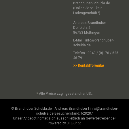
Brandhuber Schubla.de
(Online Shop - kein
Ladengeschäft !)
Andreas Brandhuber
Dorfplatz 2
86753 Möttingen
E-Mail :
info@brandhuber-
schubla.de
Telefon : 0049 / (0)176 / 625
46 791
>> Kontaktformular
*
Alle Preise zzgl. gesetzlicher USt.
© Brandhuber Schubla.de | Andreas Brandhuber | info@brandhuber-
schubla.de Besucherstand: 628287
Unser Angebot richtet sich ausschließlich an Gewerbetreibende !
Powered by
JTL-Shop