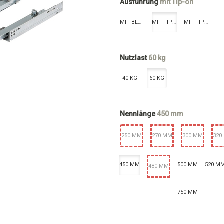
Ausführung
mit Tip-on
MIT BLUMOTION
MIT TIP-ON
MIT TIP-ON - BLUMOTION
Nutzlast
60 kg
40 KG
60 KG
Nennlänge
450 mm
250 MM
270 MM
300 MM
320
450 MM
500 MM
520 M
480 MM
750 MM