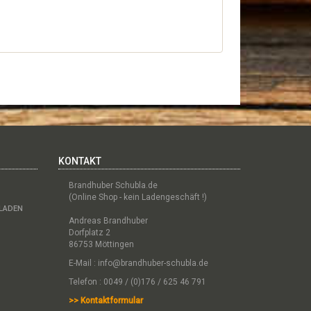
KONTAKT
Brandhuber Schubla.de
(Online Shop - kein Ladengeschäft !)
BLADEN
Andreas Brandhuber
Dorfplatz 2
86753 Möttingen
E-Mail :
info@brandhuber-schubla.de
Telefon : 0049 / (0)176 / 625 46 791
>> Kontaktformular