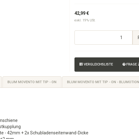
42,99 €
exkl. 19% USt.
VERGLEICHSLISTE
FRAGE
BLUM MOVENTO MIT TIP - ON
BLUM MOVENTO MIT TIP - ON - BLUMOTIO
enschiene
stkupplung
eite - 42mm + 2x Schubladenseitenwand-Dicke