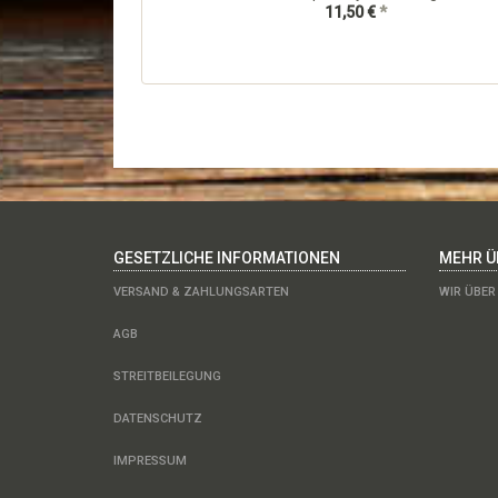
11,50 €
*
GESETZLICHE INFORMATIONEN
MEHR ÜB
VERSAND & ZAHLUNGSARTEN
WIR ÜBER
AGB
STREITBEILEGUNG
DATENSCHUTZ
IMPRESSUM