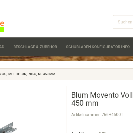
D
BESCHLÄGE & ZUBEHÖR
SCHUBLADEN KONFIGURATOR INFO
G, MIT TIP-ON, 70KG, NL 450 MM
Blum Movento Voll
450 mm
Artikelnummer:
766H4500T