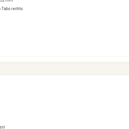
e ±2 mm
 Tabs rechts.
zel